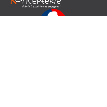
Retrouvez-nous :
Paris :
7 Rue du Progrès, 93100 Montreuil
Nantes :
Le Solilab, 8 rue Saint-Domingue, 44200 Nantes
Kontactez-nous !
06 34 15 30 58