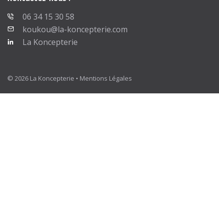
06 34 15 30 58
koukou@la-koncepterie.com
La Koncepterie
© 2026 La Koncepterie •
Mentions Légales