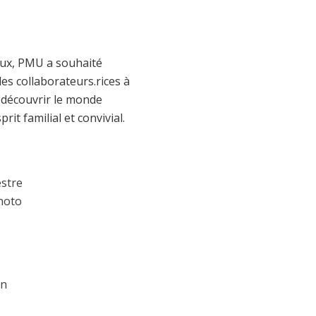
aux, PMU a souhaité
es collaborateurs.rices à
e découvrir le monde
it familial et convivial.
estre
photo
on