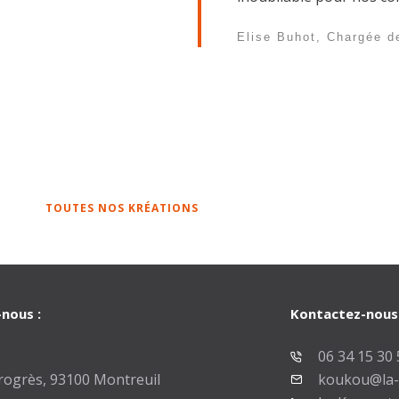
Elise Buhot, Chargée d
TOUTES NOS KRÉATIONS
nous :
Kontactez-nous 
06 34 15 30 
rogrès, 93100 Montreuil
koukou@la-