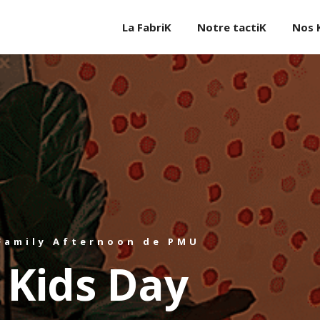
La FabriK
Notre tactiK
Nos 
Family Afternoon de PMU
Kids Day