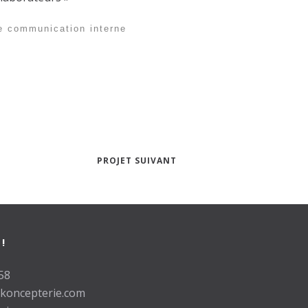
e communication interne
PROJET SUIVANT
!
58
koncepterie.com