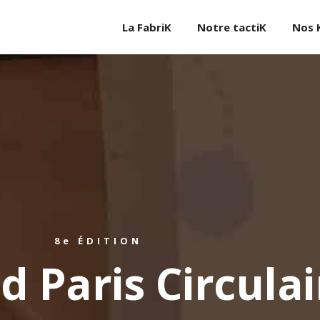
La FabriK
Notre tactiK
Nos 
8e ÉDITION
d Paris Circulai